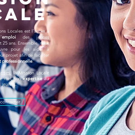
CALE
ns Locales est l'accès à
'
emploi
des
jeunes
et 25 ans. Ensemble, nous
vre pour les aider à
eur projet afin de faciliter
t professionnelle
.
rises
, la Mission Locale
nce met son
expertise
au
s jeunes.
contacter