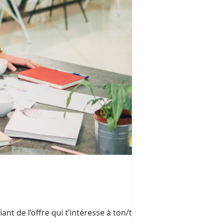
Information col
La Mission Locale acc
métiers de la RATP, l
ant de l’offre qui t’intéresse à ton/ta
Un temps d’échange i