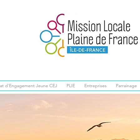
rat d'Engagement Jeune CEJ
PLIE
Entreprises
Parrainage
oraires d'é