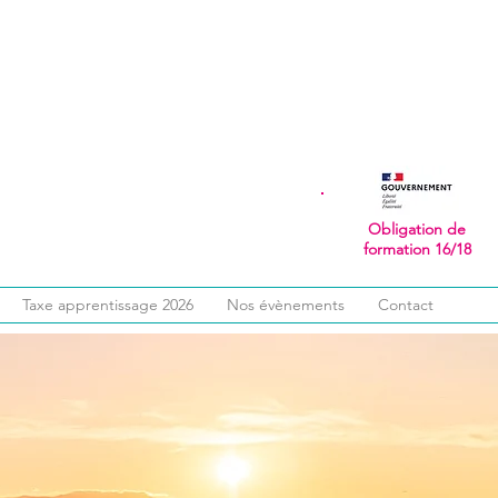
Obligation de
formation 16/18
Taxe apprentissage 2026
Nos évènements
Contact
té