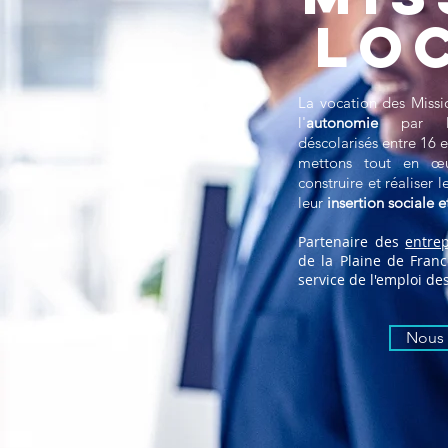
LO
La vocation des Missio
l'
autonomie
par l
déscolarisés entre 16 
mettons tout en œu
construire et réaliser l
leur
insertion sociale e
Partenaire des
entrep
de la Plaine de Fra
service de l'emploi de
Nous 